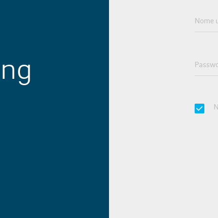
Nome u
ing
Passwo
N