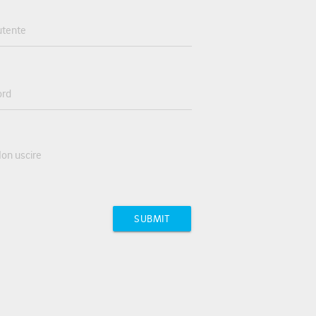
tente
rd
on uscire
SUBMIT